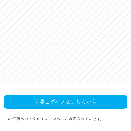
資格更新料支援
対話活動
組合規約・付属諸規定
レクリエーション活動
職場集会（全員懇談会）
人事回報
UAゼンセン共済・メンバ
ーズカードのご案内
トピックス
MOVIE
社内規程集
組合概要
組織概要・組織図(中央執
人事制度ハンドブック
行部紹介)
結成・設立の歴史
サイトマップ
アクセス
会員ログインはこちらから
この情報へのアクセスはメンバーに限定されています。