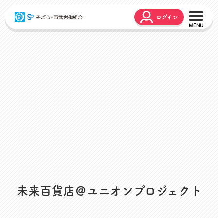
ログイン
こんな時どうするの？
広報誌
弔事・お悔やみ
HARMONY
お悩み相談
ユニオンタイム エス
災害お見舞金
各種申請
出産・育児支援
申請フォーム
介護支援
お問合せフォーム
組合活動のご紹介
よくあるご質問
労働組合って何？
店舗視察支援
通信教育支援
未来百貨店＠ユニオンプロジェクト
資格取得支援
スクーリング支援