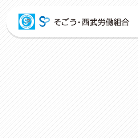
組合活動紹介
こんな時どうするの？
広報誌
各申請フォーム
労働組合って何？
ITパスポート
パートナーコミッティー
弔事・お悔やみ
HARMONY
申請フォーム
人事回報
出産・育児支援
社内規程集
資格取得支援
対話活
店舗視察支援
ユニオンサークル
未来百貨店＠ユニオンプロジェクト
お悩み相談
ユニオンタイム エス
お問合せフォーム
よくあるご質問
介護支援
人事制度ハンドブック
スクーリング支援
レクリ
通信教育支援
ユニオンチャレンジ
ユニオンTube
災害お見舞金
組合概要
資格更新料支援
職場集