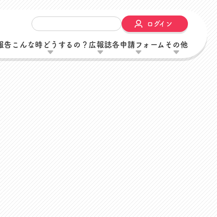
ログイン
報告
こんな時どうするの？
広報誌
各申請フォーム
その他
内