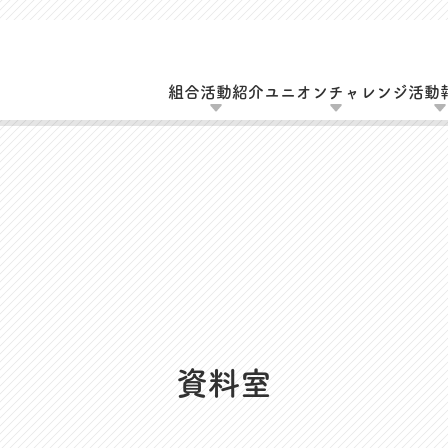
組合活動紹介
ユニオンチャレンジ
活動
動
UAゼンセン共済・メンバーズカードのご案
エーション活動
MOVIE
会（全員懇談会）
資料室