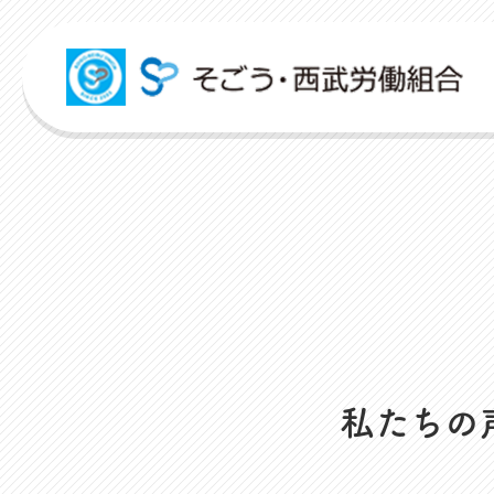
組合活動紹介
こんな時どうするの？
広報誌
各申請フォーム
労働組合って何？
ITパスポート
パートナーコミッティー
弔事・お悔やみ
HARMONY
申請フォーム
人事回報
出産・育児支援
社内規程集
資格取得支援
対話活
店舗視察支援
ユニオンサークル
未来百貨店＠ユニオンプロジェクト
お悩み相談
ユニオンタイム エス
お問合せフォーム
よくあるご質問
介護支援
人事制度ハンドブック
スクーリング支援
レクリ
通信教育支援
ユニオンチャレンジ
ユニオンTube
災害お見舞金
組合概要
資格更新料支援
職場集
私たちの