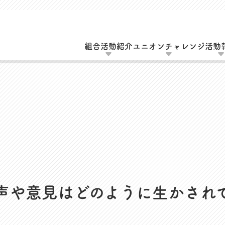
組合活動紹介
ユニオンチャレンジ
活動
動
UAゼンセン共済・メンバーズカードのご案
エーション活動
MOVIE
会（全員懇談会）
声や意見はどのように生かされ