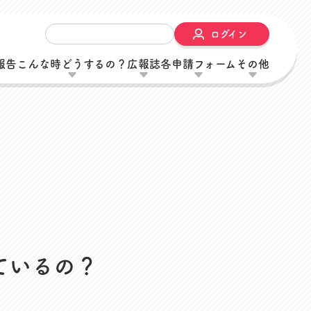
ログイン
報告
こんな時どうするの？
広報誌
各申請フォーム
その他
内
ているの？