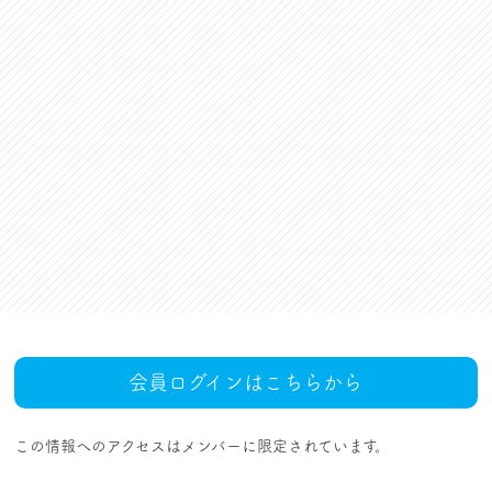
資格更新料支援
対話活動
組合規約・付属諸規定
レクリエーション活動
職場集会（全員懇談会）
人事回報
UAゼンセン共済・メンバ
ーズカードのご案内
トピックス
MOVIE
社内規程集
組合概要
組織概要・組織図(中央執
人事制度ハンドブック
行部紹介)
結成・設立の歴史
サイトマップ
アクセス
会員ログインはこちらから
この情報へのアクセスはメンバーに限定されています。