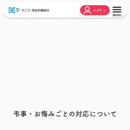
ログイン
こんな時どうするの？
広報誌
弔事・お悔やみ
HARMONY
お悩み相談
ユニオンタイム エス
災害お見舞金
各種申請
出産・育児支援
申請フォーム
介護支援
お問合せフォーム
組合活動のご紹介
よくあるご質問
労働組合って何？
店舗視察支援
通信教育支援
弔事・お悔みごとの対応について
資格取得支援
スクーリング支援