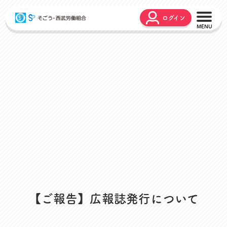
ログイン
こんな時どうするの？
広報誌
弔事・お悔やみ
HARMONY
お悩み相談
ユニオンタイム エス
災害お見舞金
各種申請
出産・育児支援
申請フォーム
介護支援
お問合せフォーム
組合活動のご紹介
よくあるご質問
労働組合って何？
店舗視察支援
通信教育支援
【ご報告】広報誌発行について
資格取得支援
スクーリング支援