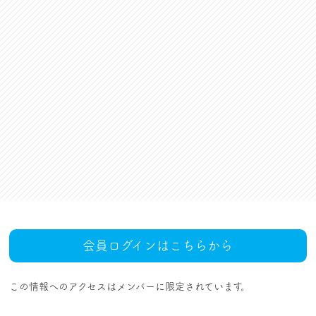
資格更新料支援
対話活動
組合規約・付属諸規定
レクリエーション活動
職場集会（全員懇談会）
人事回報
UAゼンセン共済・メンバ
ーズカードのご案内
トピックス
MOVIE
社内規程集
組合概要
組織概要・組織図(中央執
人事制度ハンドブック
行部紹介)
結成・設立の歴史
サイトマップ
アクセス
会員ログインはこちらから
この情報へのアクセスはメンバーに限定されています。