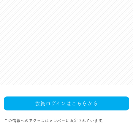
資格更新料支援
対話活動
組合規約・付属諸規定
レクリエーション活動
職場集会（全員懇談会）
人事回報
UAゼンセン共済・メンバ
ーズカードのご案内
トピックス
MOVIE
社内規程集
組合概要
組織概要・組織図(中央執
人事制度ハンドブック
行部紹介)
結成・設立の歴史
サイトマップ
アクセス
会員ログインはこちらから
この情報へのアクセスはメンバーに限定されています。