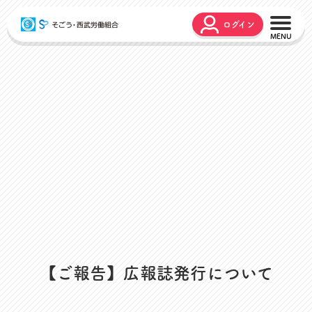
ログイン
こんな時どうするの？
広報誌
弔事・お悔やみ
HARMONY
お悩み相談
ユニオンタイム エス
災害お見舞金
各種申請
出産・育児支援
申請フォーム
介護支援
お問合せフォーム
組合活動のご紹介
よくあるご質問
労働組合って何？
店舗視察支援
通信教育支援
【ご報告】広報誌発行について
資格取得支援
スクーリング支援