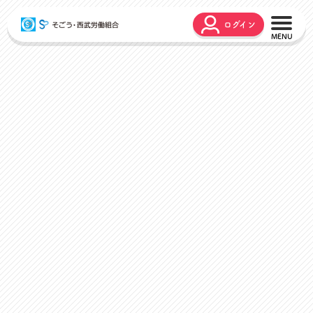
ログイン
こんな時どうするの？
広報誌
弔事・お悔やみ
HARMONY
お悩み相談
ユニオンタイム エス
災害お見舞金
各種申請
出産・育児支援
申請フォーム
介護支援
お問合せフォーム
組合活動のご紹介
よくあるご質問
労働組合って何？
店舗視察支援
通信教育支援
資格取得支援
スクーリング支援