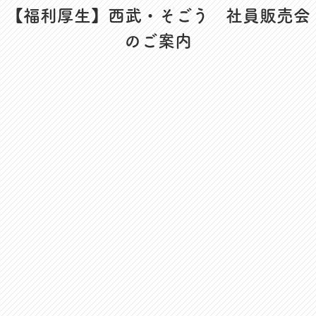
資格更新料支援
【福利厚生】西武・そごう 社員販売会
対話活動
のご案内
組合規約・付属諸規定
レクリエーション活動
職場集会（全員懇談会）
人事回報
UAゼンセン共済・メンバ
ーズカードのご案内
トピックス
MOVIE
社内規程集
組合概要
組織概要・組織図(中央執
人事制度ハンドブック
行部紹介)
結成・設立の歴史
サイトマップ
アクセス