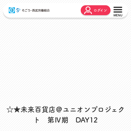
ログイン
こんな時どうするの？
広報誌
弔事・お悔やみ
HARMONY
お悩み相談
ユニオンタイム エス
災害お見舞金
各種申請
出産・育児支援
申請フォーム
介護支援
お問合せフォーム
組合活動のご紹介
よくあるご質問
労働組合って何？
店舗視察支援
☆★未来百貨店＠ユニオンプロジェク
通信教育支援
ト 第Ⅳ期 DAY12
資格取得支援
スクーリング支援