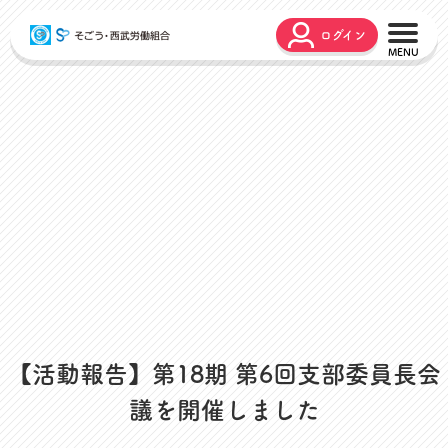
ログイン
こんな時どうするの？
広報誌
弔事・お悔やみ
HARMONY
お悩み相談
ユニオンタイム エス
災害お見舞金
各種申請
出産・育児支援
申請フォーム
介護支援
お問合せフォーム
組合活動のご紹介
よくあるご質問
労働組合って何？
店舗視察支援
【活動報告】第18期 第6回支部委員長会
通信教育支援
議を開催しました
資格取得支援
スクーリング支援