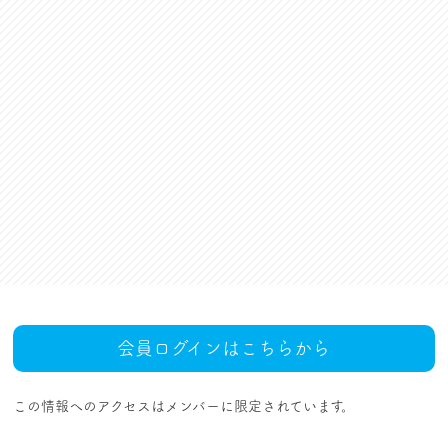
資格更新料支援
対話活動
組合規約・付属諸規定
レクリエーション活動
職場集会（全員懇談会）
人事回報
UAゼンセン共済・メンバ
ーズカードのご案内
トピックス
MOVIE
社内規程集
組合概要
組織概要・組織図(中央執
人事制度ハンドブック
行部紹介)
結成・設立の歴史
サイトマップ
アクセス
会員ログインはこちらから
この情報へのアクセスはメンバーに限定されています。