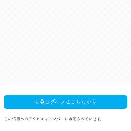
資格更新料支援
対話活動
組合規約・付属諸規定
レクリエーション活動
職場集会（全員懇談会）
人事回報
UAゼンセン共済・メンバ
ーズカードのご案内
トピックス
MOVIE
社内規程集
組合概要
組織概要・組織図(中央執
人事制度ハンドブック
行部紹介)
結成・設立の歴史
サイトマップ
アクセス
会員ログインはこちらから
この情報へのアクセスはメンバーに限定されています。