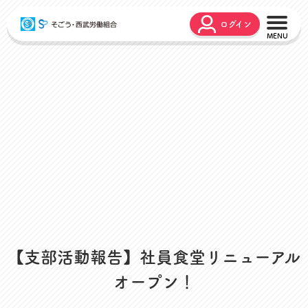
ログイン
こんな時どうするの？
広報誌
弔事・お悔やみ
HARMONY
お悩み相談
ユニオンタイム エス
災害お見舞金
各種申請
出産・育児支援
申請フォーム
介護支援
お問合せフォーム
組合活動のご紹介
よくあるご質問
労働組合って何？
店舗視察支援
【支部活動報告】社員食堂リニューアル
通信教育支援
オープン！
資格取得支援
スクーリング支援