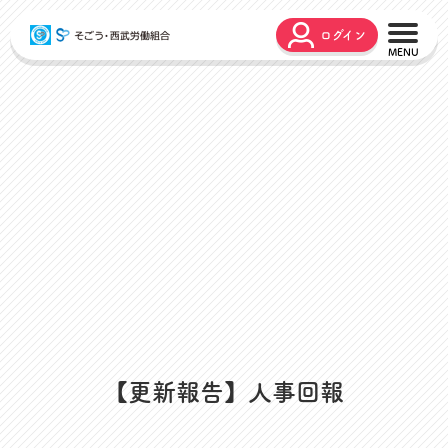
ログイン
こんな時どうするの？
広報誌
弔事・お悔やみ
HARMONY
お悩み相談
ユニオンタイム エス
災害お見舞金
各種申請
出産・育児支援
申請フォーム
介護支援
お問合せフォーム
組合活動のご紹介
よくあるご質問
労働組合って何？
店舗視察支援
通信教育支援
【更新報告】人事回報
資格取得支援
スクーリング支援