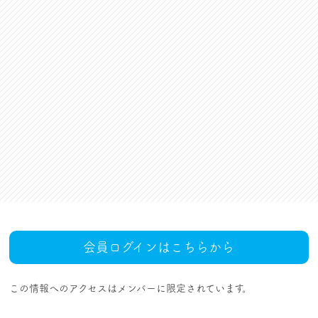
資格更新料支援
対話活動
組合規約・付属諸規定
レクリエーション活動
職場集会（全員懇談会）
人事回報
UAゼンセン共済・メンバ
ーズカードのご案内
トピックス
MOVIE
社内規程集
組合概要
組織概要・組織図(中央執
人事制度ハンドブック
行部紹介)
結成・設立の歴史
サイトマップ
アクセス
会員ログインはこちらから
この情報へのアクセスはメンバーに限定されています。