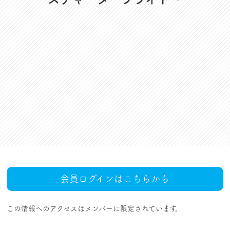
資格更新料支援
対話活動
組合規約・付属諸規定
レクリエーション活動
職場集会（全員懇談会）
人事回報
UAゼンセン共済・メンバ
ーズカードのご案内
トピックス
MOVIE
社内規程集
組合概要
組織概要・組織図(中央執
人事制度ハンドブック
行部紹介)
結成・設立の歴史
サイトマップ
アクセス
会員ログインはこちらから
この情報へのアクセスはメンバーに限定されています。