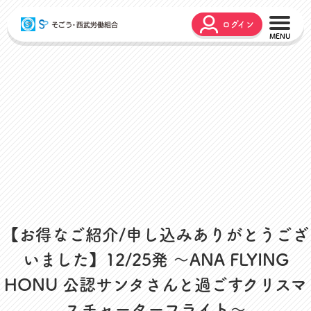
ログイン
こんな時どうするの？
広報誌
弔事・お悔やみ
HARMONY
お悩み相談
ユニオンタイム エス
災害お見舞金
各種申請
出産・育児支援
申請フォーム
介護支援
お問合せフォーム
組合活動のご紹介
よくあるご質問
労働組合って何？
【お得なご紹介/申し込みありがとうござ
店舗視察支援
いました】12/25発 ～ANA FLYING
通信教育支援
HONU 公認サンタさんと過ごすクリスマ
資格取得支援
スクーリング支援
スチャーターフライト～