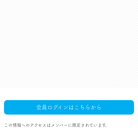
資格更新料支援
対話活動
組合規約・付属諸規定
レクリエーション活動
職場集会（全員懇談会）
人事回報
UAゼンセン共済・メンバ
ーズカードのご案内
トピックス
MOVIE
社内規程集
組合概要
組織概要・組織図(中央執
人事制度ハンドブック
行部紹介)
結成・設立の歴史
サイトマップ
アクセス
会員ログインはこちらから
この情報へのアクセスはメンバーに限定されています。