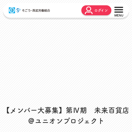
ログイン
こんな時どうするの？
広報誌
弔事・お悔やみ
HARMONY
お悩み相談
ユニオンタイム エス
災害お見舞金
各種申請
出産・育児支援
申請フォーム
介護支援
お問合せフォーム
組合活動のご紹介
よくあるご質問
労働組合って何？
店舗視察支援
【メンバー大募集】第Ⅳ期 未来百貨店
通信教育支援
＠ユニオンプロジェクト
資格取得支援
スクーリング支援