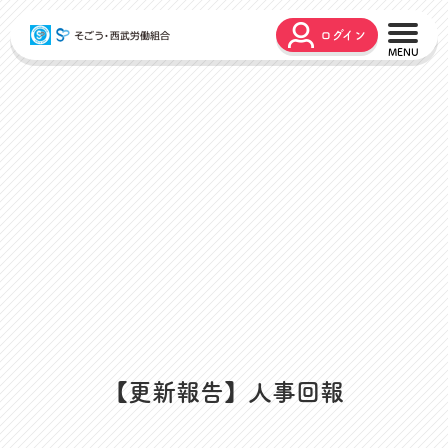
ログイン
こんな時どうするの？
広報誌
弔事・お悔やみ
HARMONY
お悩み相談
ユニオンタイム エス
災害お見舞金
各種申請
出産・育児支援
申請フォーム
介護支援
お問合せフォーム
組合活動のご紹介
よくあるご質問
労働組合って何？
店舗視察支援
通信教育支援
【更新報告】人事回報
資格取得支援
スクーリング支援