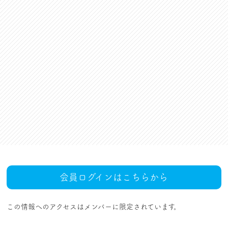
資格更新料支援
対話活動
組合規約・付属諸規定
レクリエーション活動
職場集会（全員懇談会）
人事回報
UAゼンセン共済・メンバ
ーズカードのご案内
トピックス
MOVIE
社内規程集
組合概要
組織概要・組織図(中央執
人事制度ハンドブック
行部紹介)
結成・設立の歴史
サイトマップ
アクセス
会員ログインはこちらから
この情報へのアクセスはメンバーに限定されています。