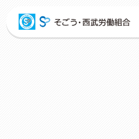
組合活動紹介
こんな時どうするの？
広報誌
各申請フォーム
労働組合って何？
ITパスポート
パートナーコミッティー
弔事・お悔やみ
HARMONY
申請フォーム
人事回報
出産・育児支援
社内規程集
資格取得支援
対話活
店舗視察支援
ユニオンサークル
未来百貨店＠ユニオンプロジェクト
お悩み相談
ユニオンタイム エス
お問合せフォーム
よくあるご質問
介護支援
人事制度ハンドブック
スクーリング支援
レクリ
通信教育支援
ユニオンチャレンジ
ユニオンTube
災害お見舞金
組合概要
資格更新料支援
職場集