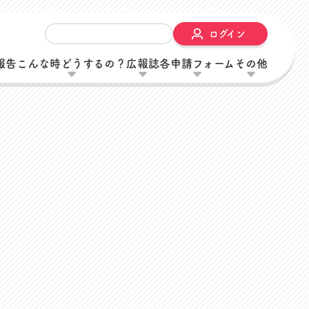
ログイン
報告
こんな時どうするの？
広報誌
各申請フォーム
その他
内