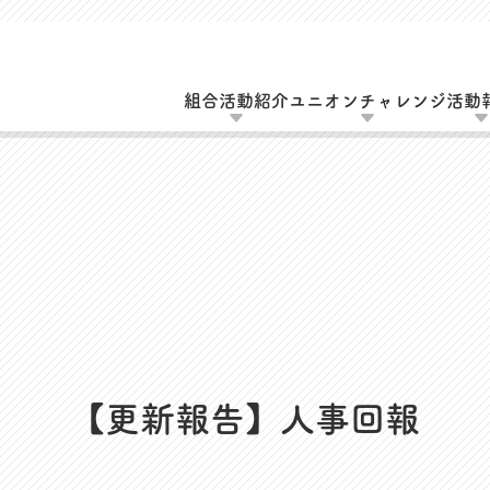
組合活動紹介
ユニオンチャレンジ
活動
動
UAゼンセン共済・メンバーズカードのご案
エーション活動
MOVIE
会（全員懇談会）
【更新報告】人事回報