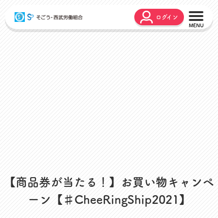
ログイン
こんな時どうするの？
広報誌
弔事・お悔やみ
HARMONY
お悩み相談
ユニオンタイム エス
災害お見舞金
各種申請
出産・育児支援
申請フォーム
介護支援
お問合せフォーム
組合活動のご紹介
よくあるご質問
労働組合って何？
店舗視察支援
【商品券が当たる！】お買い物キャンペ
通信教育支援
ーン【♯CheeRingShip2021】
資格取得支援
スクーリング支援