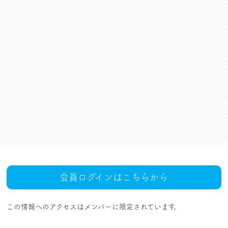
資格更新料支援
対話活動
組合規約・付属諸規定
レクリエーション活動
職場集会（全員懇談会）
人事回報
UAゼンセン共済・メンバ
ーズカードのご案内
トピックス
MOVIE
社内規程集
組合概要
組織概要・組織図(中央執
人事制度ハンドブック
行部紹介)
結成・設立の歴史
サイトマップ
アクセス
会員ログインはこちらから
この情報へのアクセスはメンバーに限定されています。