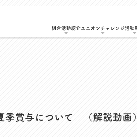
組合活動紹介
ユニオンチャレンジ
活動
動
UAゼンセン共済・メンバーズカードのご案
エーション活動
MOVIE
会（全員懇談会）
夏季賞与について （解説動画