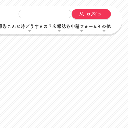
ログイン
報告
こんな時どうするの？
広報誌
各申請フォーム
その他
内
）