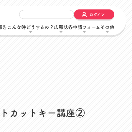
ログイン
報告
こんな時どうするの？
広報誌
各申請フォーム
その他
内
トカットキー講座②