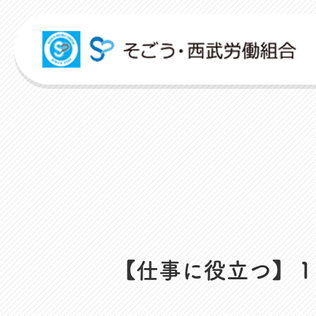
組合活動紹介
こんな時どうするの？
広報誌
各申請フォーム
労働組合って何？
ITパスポート
パートナーコミッティー
弔事・お悔やみ
HARMONY
申請フォーム
人事回報
出産・育児支援
社内規程集
資格取得支援
対話活
店舗視察支援
ユニオンサークル
未来百貨店＠ユニオンプロジェクト
お悩み相談
ユニオンタイム エス
お問合せフォーム
よくあるご質問
介護支援
人事制度ハンドブック
スクーリング支援
レクリ
通信教育支援
ユニオンチャレンジ
ユニオンTube
災害お見舞金
組合概要
資格更新料支援
職場集
【仕事に役立つ】