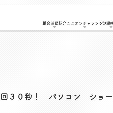
組合活動紹介
ユニオンチャレンジ
活動
動
UAゼンセン共済・メンバーズカードのご案
エーション活動
MOVIE
会（全員懇談会）
１回３０秒！ パソコン ショー