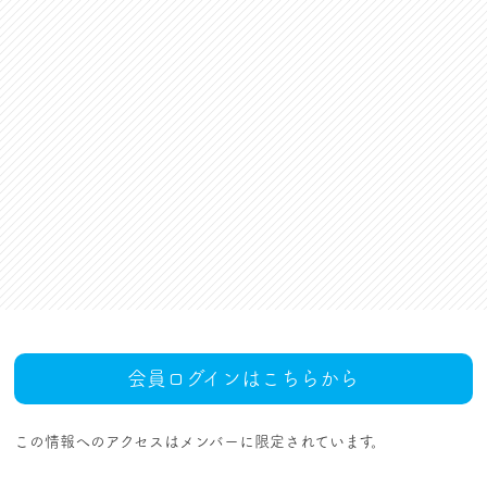
資格更新料支援
対話活動
組合規約・付属諸規定
レクリエーション活動
職場集会（全員懇談会）
人事回報
UAゼンセン共済・メンバ
ーズカードのご案内
トピックス
MOVIE
社内規程集
組合概要
組織概要・組織図(中央執
人事制度ハンドブック
行部紹介)
結成・設立の歴史
サイトマップ
アクセス
会員ログインはこちらから
この情報へのアクセスはメンバーに限定されています。