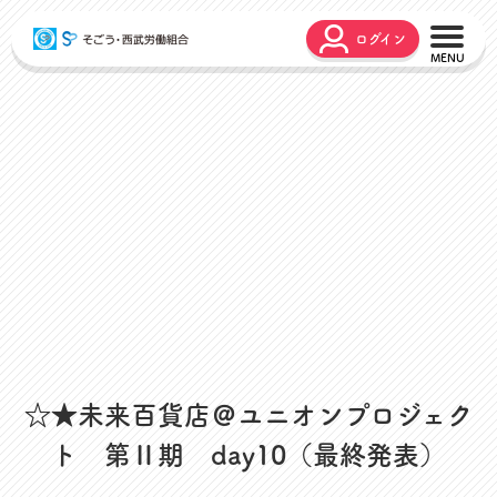
ログイン
こんな時どうするの？
広報誌
弔事・お悔やみ
HARMONY
お悩み相談
ユニオンタイム エス
災害お見舞金
各種申請
出産・育児支援
申請フォーム
介護支援
お問合せフォーム
組合活動のご紹介
よくあるご質問
労働組合って何？
店舗視察支援
☆★未来百貨店＠ユニオンプロジェク
通信教育支援
ト 第Ⅱ期 day10（最終発表）
資格取得支援
スクーリング支援