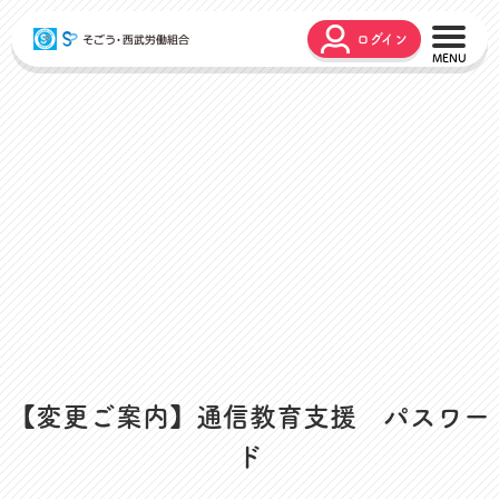
ログイン
こんな時どうするの？
広報誌
弔事・お悔やみ
HARMONY
お悩み相談
ユニオンタイム エス
災害お見舞金
各種申請
出産・育児支援
申請フォーム
介護支援
お問合せフォーム
組合活動のご紹介
よくあるご質問
労働組合って何？
店舗視察支援
【変更ご案内】通信教育支援 パスワー
通信教育支援
ド
資格取得支援
スクーリング支援