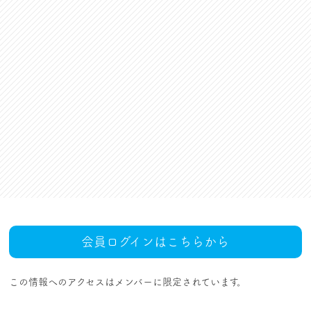
資格更新料支援
対話活動
組合規約・付属諸規定
レクリエーション活動
職場集会（全員懇談会）
人事回報
UAゼンセン共済・メンバ
ーズカードのご案内
トピックス
MOVIE
社内規程集
組合概要
組織概要・組織図(中央執
人事制度ハンドブック
行部紹介)
結成・設立の歴史
サイトマップ
アクセス
会員ログインはこちらから
この情報へのアクセスはメンバーに限定されています。