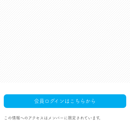
資格更新料支援
対話活動
組合規約・付属諸規定
レクリエーション活動
職場集会（全員懇談会）
人事回報
UAゼンセン共済・メンバ
ーズカードのご案内
トピックス
MOVIE
社内規程集
組合概要
組織概要・組織図(中央執
人事制度ハンドブック
行部紹介)
結成・設立の歴史
サイトマップ
アクセス
会員ログインはこちらから
この情報へのアクセスはメンバーに限定されています。