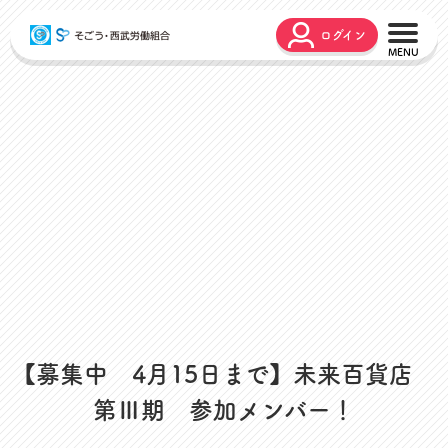
ログイン
こんな時どうするの？
広報誌
弔事・お悔やみ
HARMONY
お悩み相談
ユニオンタイム エス
災害お見舞金
各種申請
出産・育児支援
申請フォーム
介護支援
お問合せフォーム
組合活動のご紹介
よくあるご質問
労働組合って何？
店舗視察支援
【募集中 4月15日まで】未来百貨店
通信教育支援
第Ⅲ期 参加メンバー！
資格取得支援
スクーリング支援