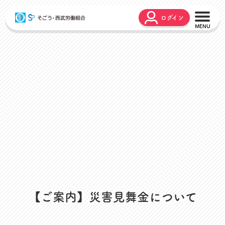
ログイン
こんな時どうするの？
広報誌
弔事・お悔やみ
HARMONY
お悩み相談
ユニオンタイム エス
災害お見舞金
各種申請
出産・育児支援
申請フォーム
介護支援
お問合せフォーム
組合活動のご紹介
よくあるご質問
労働組合って何？
店舗視察支援
通信教育支援
【ご案内】災害見舞金について
資格取得支援
スクーリング支援