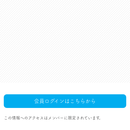
資格更新料支援
対話活動
組合規約・付属諸規定
レクリエーション活動
職場集会（全員懇談会）
人事回報
UAゼンセン共済・メンバ
ーズカードのご案内
トピックス
MOVIE
社内規程集
組合概要
組織概要・組織図(中央執
人事制度ハンドブック
行部紹介)
結成・設立の歴史
サイトマップ
アクセス
会員ログインはこちらから
この情報へのアクセスはメンバーに限定されています。