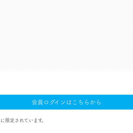
会員ログインはこちらから
に限定されています。