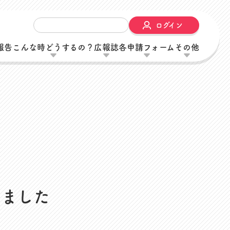
ログイン
報告
こんな時どうするの？
広報誌
各申請フォーム
その他
内
しました