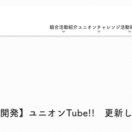
組合活動紹介
ユニオンチャレンジ
活動
動
UAゼンセン共済・メンバーズカードのご案
エーション活動
MOVIE
会（全員懇談会）
開発】ユニオンTube!! 更新