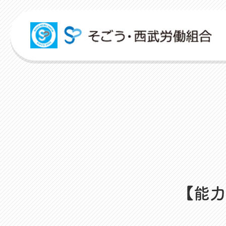
組合活動紹介
こんな時どうするの？
広報誌
各申請フォーム
労働組合って何？
ITパスポート
パートナーコミッティー
弔事・お悔やみ
HARMONY
申請フォーム
人事回報
出産・育児支援
社内規程集
資格取得支援
対話活
店舗視察支援
ユニオンサークル
未来百貨店＠ユニオンプロジェクト
お悩み相談
ユニオンタイム エス
お問合せフォーム
よくあるご質問
介護支援
人事制度ハンドブック
スクーリング支援
レクリ
通信教育支援
ユニオンチャレンジ
ユニオンTube
災害お見舞金
組合概要
資格更新料支援
職場集
【能力