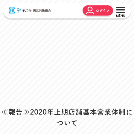
ログイン
こんな時どうするの？
広報誌
弔事・お悔やみ
HARMONY
お悩み相談
ユニオンタイム エス
災害お見舞金
各種申請
出産・育児支援
申請フォーム
介護支援
お問合せフォーム
組合活動のご紹介
よくあるご質問
労働組合って何？
店舗視察支援
≪報告≫2020年上期店舗基本営業体制に
通信教育支援
ついて
資格取得支援
スクーリング支援