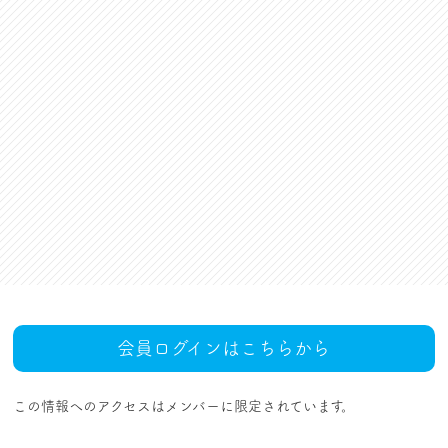
資格更新料支援
対話活動
組合規約・付属諸規定
レクリエーション活動
職場集会（全員懇談会）
人事回報
UAゼンセン共済・メンバ
ーズカードのご案内
トピックス
MOVIE
社内規程集
組合概要
組織概要・組織図(中央執
人事制度ハンドブック
行部紹介)
結成・設立の歴史
サイトマップ
アクセス
会員ログインはこちらから
この情報へのアクセスはメンバーに限定されています。