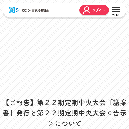
ログイン
こんな時どうするの？
広報誌
弔事・お悔やみ
HARMONY
お悩み相談
ユニオンタイム エス
災害お見舞金
各種申請
出産・育児支援
申請フォーム
介護支援
お問合せフォーム
組合活動のご紹介
よくあるご質問
労働組合って何？
【ご報告】第２２期定期中央大会「議案
店舗視察支援
通信教育支援
書」発行と第２２期定期中央大会＜告示
資格取得支援
＞について
スクーリング支援