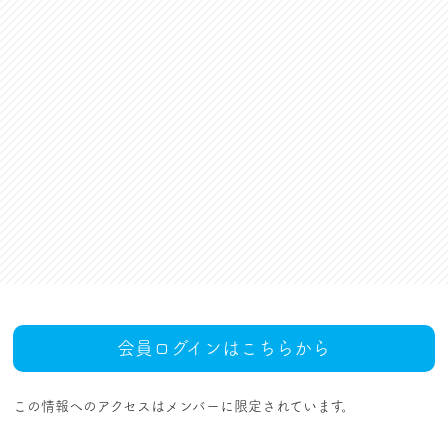
資格更新料支援
対話活動
組合規約・付属諸規定
レクリエーション活動
職場集会（全員懇談会）
人事回報
UAゼンセン共済・メンバ
ーズカードのご案内
トピックス
MOVIE
社内規程集
組合概要
組織概要・組織図(中央執
人事制度ハンドブック
行部紹介)
結成・設立の歴史
サイトマップ
アクセス
会員ログインはこちらから
この情報へのアクセスはメンバーに限定されています。