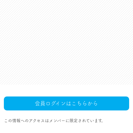
資格更新料支援
対話活動
組合規約・付属諸規定
レクリエーション活動
職場集会（全員懇談会）
人事回報
UAゼンセン共済・メンバ
ーズカードのご案内
トピックス
MOVIE
社内規程集
組合概要
組織概要・組織図(中央執
人事制度ハンドブック
行部紹介)
結成・設立の歴史
サイトマップ
アクセス
会員ログインはこちらから
この情報へのアクセスはメンバーに限定されています。