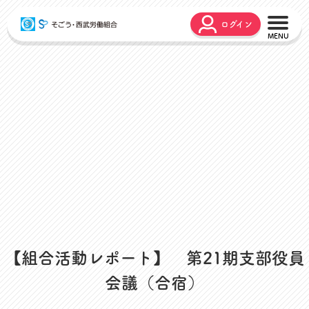
ログイン
こんな時どうするの？
広報誌
弔事・お悔やみ
HARMONY
お悩み相談
ユニオンタイム エス
災害お見舞金
各種申請
出産・育児支援
申請フォーム
介護支援
お問合せフォーム
組合活動のご紹介
よくあるご質問
労働組合って何？
店舗視察支援
【組合活動レポート】 第21期支部役員
通信教育支援
会議（合宿）
資格取得支援
スクーリング支援