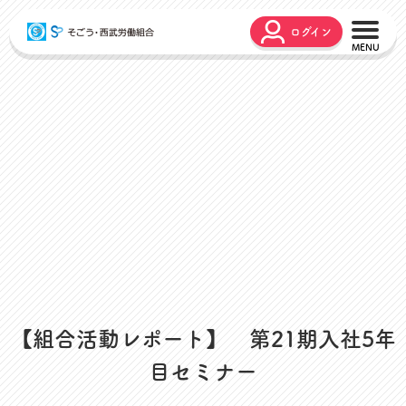
ログイン
こんな時どうするの？
広報誌
弔事・お悔やみ
HARMONY
お悩み相談
ユニオンタイム エス
災害お見舞金
各種申請
出産・育児支援
申請フォーム
介護支援
お問合せフォーム
組合活動のご紹介
よくあるご質問
労働組合って何？
店舗視察支援
【組合活動レポート】 第21期入社5年
通信教育支援
目セミナー
資格取得支援
スクーリング支援