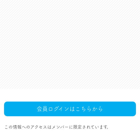
資格更新料支援
対話活動
組合規約・付属諸規定
レクリエーション活動
職場集会（全員懇談会）
人事回報
UAゼンセン共済・メンバ
ーズカードのご案内
トピックス
MOVIE
社内規程集
組合概要
組織概要・組織図(中央執
人事制度ハンドブック
行部紹介)
結成・設立の歴史
サイトマップ
アクセス
会員ログインはこちらから
この情報へのアクセスはメンバーに限定されています。