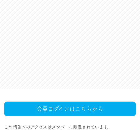
資格更新料支援
対話活動
組合規約・付属諸規定
レクリエーション活動
職場集会（全員懇談会）
人事回報
UAゼンセン共済・メンバ
ーズカードのご案内
トピックス
MOVIE
社内規程集
組合概要
組織概要・組織図(中央執
人事制度ハンドブック
行部紹介)
結成・設立の歴史
サイトマップ
アクセス
会員ログインはこちらから
この情報へのアクセスはメンバーに限定されています。