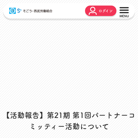
ログイン
こんな時どうするの？
広報誌
弔事・お悔やみ
HARMONY
お悩み相談
ユニオンタイム エス
災害お見舞金
各種申請
出産・育児支援
申請フォーム
介護支援
お問合せフォーム
組合活動のご紹介
よくあるご質問
労働組合って何？
店舗視察支援
【活動報告】第21期 第1回パートナーコ
通信教育支援
ミッティー活動について
資格取得支援
スクーリング支援