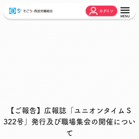
ログイン
こんな時どうするの？
広報誌
弔事・お悔やみ
HARMONY
お悩み相談
ユニオンタイム エス
災害お見舞金
各種申請
出産・育児支援
申請フォーム
介護支援
お問合せフォーム
組合活動のご紹介
よくあるご質問
労働組合って何？
【ご報告】広報誌「ユニオンタイムＳ
店舗視察支援
通信教育支援
322号」発行及び職場集会の開催につい
資格取得支援
て
スクーリング支援