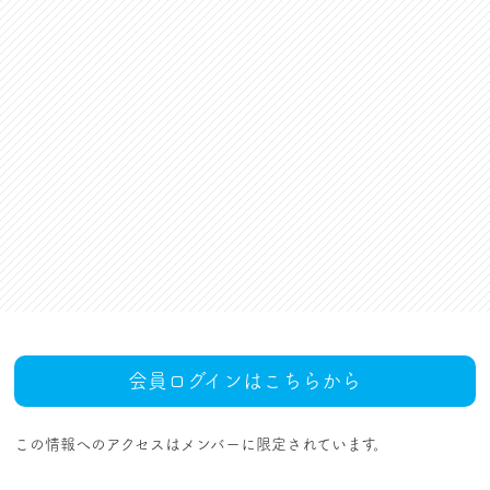
資格更新料支援
対話活動
組合規約・付属諸規定
レクリエーション活動
職場集会（全員懇談会）
人事回報
UAゼンセン共済・メンバ
ーズカードのご案内
トピックス
MOVIE
社内規程集
組合概要
組織概要・組織図(中央執
人事制度ハンドブック
行部紹介)
結成・設立の歴史
サイトマップ
アクセス
会員ログインはこちらから
この情報へのアクセスはメンバーに限定されています。