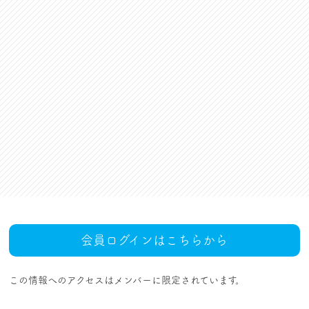
資格更新料支援
対話活動
組合規約・付属諸規定
レクリエーション活動
職場集会（全員懇談会）
人事回報
UAゼンセン共済・メンバ
ーズカードのご案内
トピックス
MOVIE
社内規程集
組合概要
組織概要・組織図(中央執
人事制度ハンドブック
行部紹介)
結成・設立の歴史
サイトマップ
アクセス
会員ログインはこちらから
この情報へのアクセスはメンバーに限定されています。