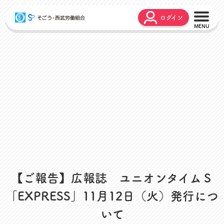
ログイン
こんな時どうするの？
広報誌
弔事・お悔やみ
HARMONY
お悩み相談
ユニオンタイム エス
災害お見舞金
各種申請
出産・育児支援
申請フォーム
介護支援
お問合せフォーム
組合活動のご紹介
よくあるご質問
労働組合って何？
【ご報告】広報誌 ユニオンタイムＳ
店舗視察支援
通信教育支援
「EXPRESS」11月12日（火）発行につ
資格取得支援
いて
スクーリング支援