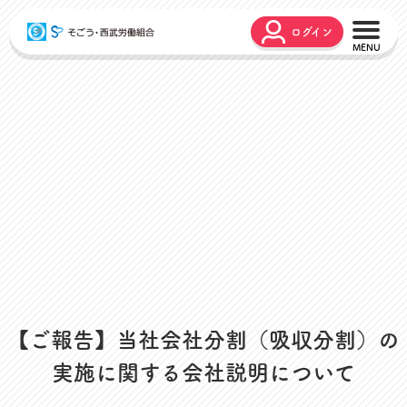
ログイン
こんな時どうするの？
広報誌
弔事・お悔やみ
HARMONY
お悩み相談
ユニオンタイム エス
災害お見舞金
各種申請
出産・育児支援
申請フォーム
介護支援
お問合せフォーム
組合活動のご紹介
よくあるご質問
労働組合って何？
店舗視察支援
【ご報告】当社会社分割（吸収分割）の
通信教育支援
実施に関する会社説明について
資格取得支援
スクーリング支援