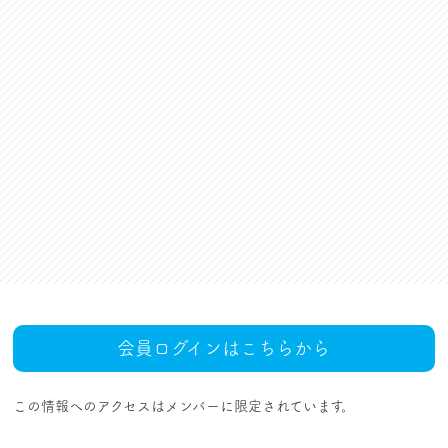
資格更新料支援
対話活動
組合規約・付属諸規定
レクリエーション活動
職場集会（全員懇談会）
人事回報
UAゼンセン共済・メンバ
ーズカードのご案内
トピックス
MOVIE
社内規程集
組合概要
組織概要・組織図(中央執
人事制度ハンドブック
行部紹介)
結成・設立の歴史
サイトマップ
アクセス
会員ログインはこちらから
この情報へのアクセスはメンバーに限定されています。