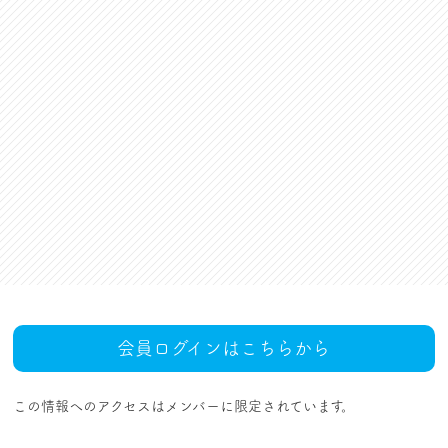
資格更新料支援
対話活動
組合規約・付属諸規定
レクリエーション活動
職場集会（全員懇談会）
人事回報
UAゼンセン共済・メンバ
ーズカードのご案内
トピックス
MOVIE
社内規程集
組合概要
組織概要・組織図(中央執
人事制度ハンドブック
行部紹介)
結成・設立の歴史
サイトマップ
アクセス
会員ログインはこちらから
この情報へのアクセスはメンバーに限定されています。