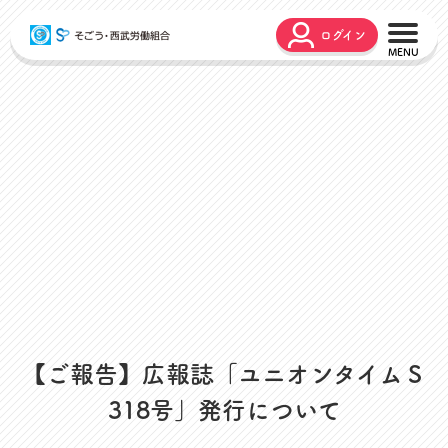
ログイン
こんな時どうするの？
広報誌
弔事・お悔やみ
HARMONY
お悩み相談
ユニオンタイム エス
災害お見舞金
各種申請
出産・育児支援
申請フォーム
介護支援
お問合せフォーム
組合活動のご紹介
よくあるご質問
労働組合って何？
店舗視察支援
【ご報告】広報誌「ユニオンタイムＳ
通信教育支援
318号」発行について
資格取得支援
スクーリング支援