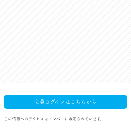
資格更新料支援
対話活動
組合規約・付属諸規定
レクリエーション活動
職場集会（全員懇談会）
人事回報
UAゼンセン共済・メンバ
ーズカードのご案内
トピックス
MOVIE
社内規程集
組合概要
組織概要・組織図(中央執
人事制度ハンドブック
行部紹介)
結成・設立の歴史
サイトマップ
アクセス
会員ログインはこちらから
この情報へのアクセスはメンバーに限定されています。