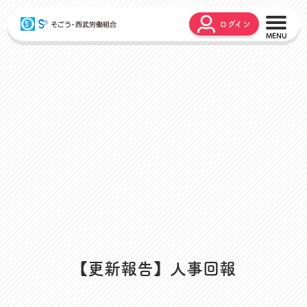
ログイン
こんな時どうするの？
広報誌
弔事・お悔やみ
HARMONY
お悩み相談
ユニオンタイム エス
災害お見舞金
各種申請
出産・育児支援
申請フォーム
介護支援
お問合せフォーム
組合活動のご紹介
よくあるご質問
労働組合って何？
店舗視察支援
通信教育支援
【更新報告】人事回報
資格取得支援
スクーリング支援