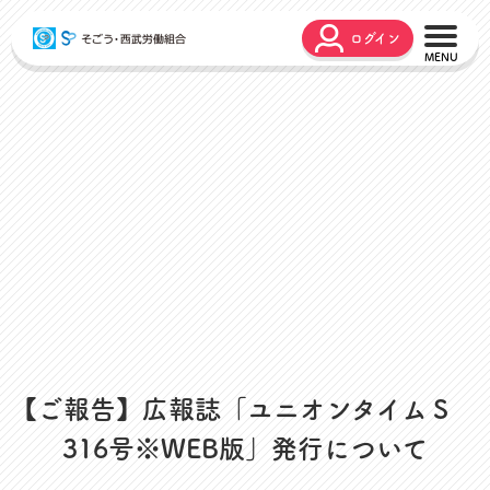
ログイン
こんな時どうするの？
広報誌
弔事・お悔やみ
HARMONY
お悩み相談
ユニオンタイム エス
災害お見舞金
各種申請
出産・育児支援
申請フォーム
介護支援
お問合せフォーム
組合活動のご紹介
よくあるご質問
労働組合って何？
店舗視察支援
【ご報告】広報誌「ユニオンタイムＳ
通信教育支援
316号※WEB版」発行について
資格取得支援
スクーリング支援