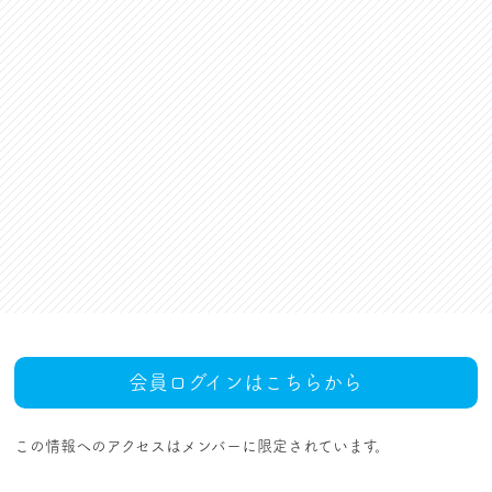
資格更新料支援
対話活動
組合規約・付属諸規定
レクリエーション活動
職場集会（全員懇談会）
人事回報
UAゼンセン共済・メンバ
ーズカードのご案内
トピックス
MOVIE
社内規程集
組合概要
組織概要・組織図(中央執
人事制度ハンドブック
行部紹介)
結成・設立の歴史
サイトマップ
アクセス
会員ログインはこちらから
この情報へのアクセスはメンバーに限定されています。